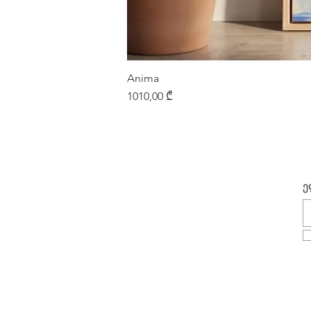
Anima
Price
1010,00 ₾
ე