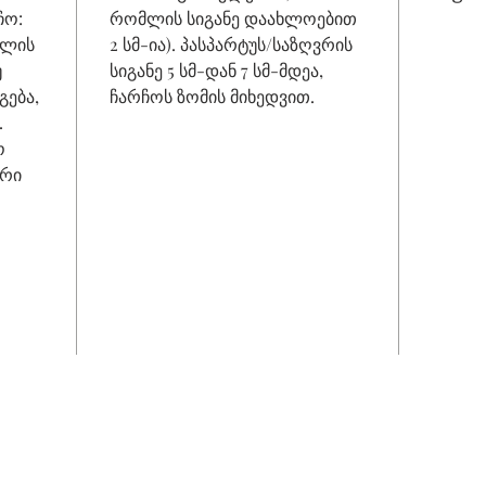
ჩო:
რომლის სიგანე დაახლოებით
ნილის
2 სმ-ია). პასპარტუს/საზღვრის
უ
სიგანე 5 სმ-დან 7 სმ-მდეა,
გება,
ჩარჩოს ზომის მიხედვით.
.
ო
გრი