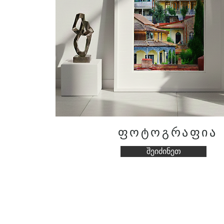
ფოტოგრაფია
შეიძინეთ