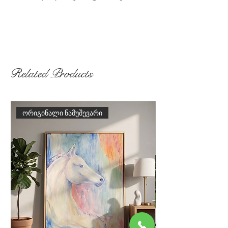
მხატვარი: თეო ბურკი
ზომები: 50 სმ x 60 სმ
მასალა: ზეთი ტილოზე
წელი: 2025
ჩარჩოში ჩასმული: არა
Related Products
თუ ჩარჩოში ჩასმა გსურთ,
დაგვიკავშირდით
ორიგინალი ნამუშევარი