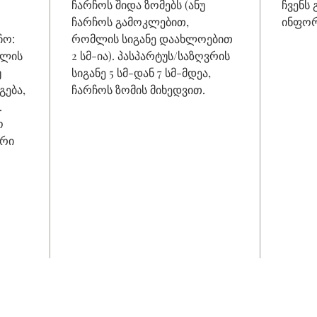
ჩარჩოს შიდა ზომებს (ანუ
ჩვენს
ჩარჩოს გამოკლებით,
ინფორ
ჩო:
რომლის სიგანე დაახლოებით
ნილის
2 სმ-ია). პასპარტუს/საზღვრის
უ
სიგანე 5 სმ-დან 7 სმ-მდეა,
გება,
ჩარჩოს ზომის მიხედვით.
.
ო
გრი