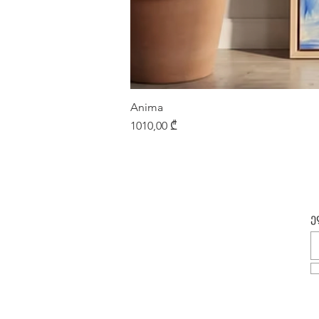
Anima
Price
1010,00 ₾
ე