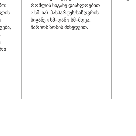
ჩო:
რომლის სიგანე დაახლოებით
ნილის
2 სმ-ია). პასპარტუს/საზღვრის
უ
სიგანე 5 სმ-დან 7 სმ-მდეა,
გება,
ჩარჩოს ზომის მიხედვით.
.
ო
გრი