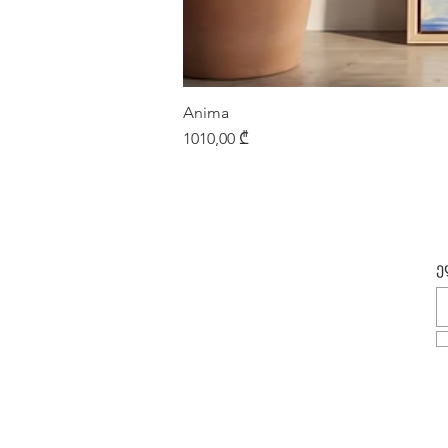
Anima
Price
1010,00 ₾
ე